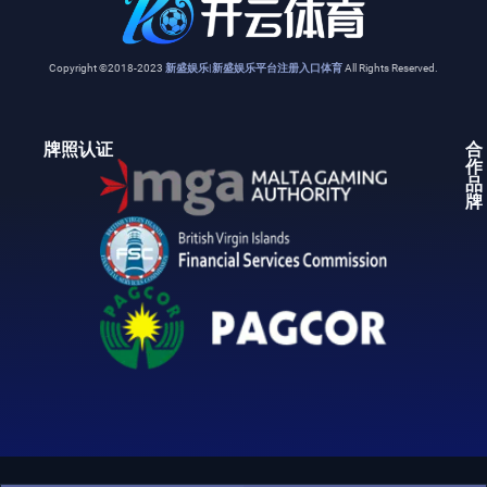
Copyright ©2018-2023
新盛娱乐|新盛娱乐平台注册入口体育
All Rights Reserved.
牌照认证
合
作
品
牌