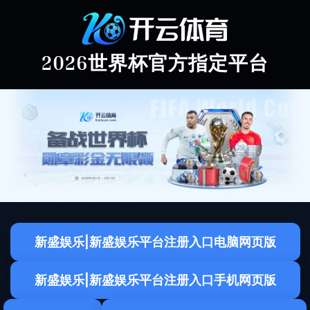
2026世界杯官方指定平台
新盛娱乐|新盛娱乐平台注册入口电脑网页版
新盛娱乐|新盛娱乐平台注册入口手机网页版