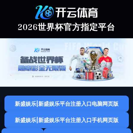
2026世界杯官方指定平台
新盛娱乐|新盛娱乐平台注册入口电脑网页版
新盛娱乐|新盛娱乐平台注册入口手机网页版