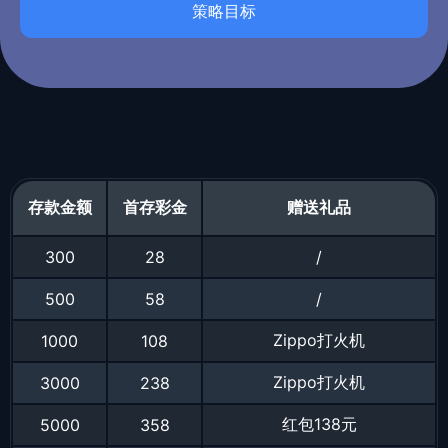
策略目标
存款金额
首存彩金
赠送礼品
300
28
/
500
58
/
Zippo打火机
1000
108
Zippo打火机
3000
238
红包138元
5000
358