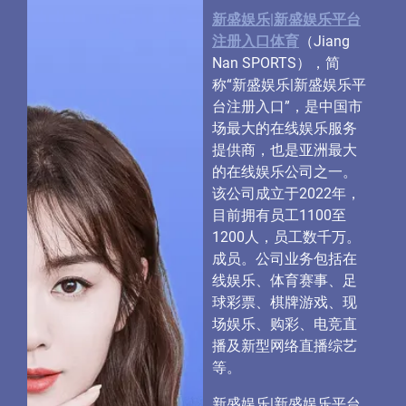
新盛娱乐|新盛娱乐平台
注册入口体育
（Jiang
Nan SPORTS），简
称“新盛娱乐|新盛娱乐平
台注册入口”，是中国市
场最大的在线娱乐服务
提供商，也是亚洲最大
的在线娱乐公司之一。
该公司成立于2022年，
目前拥有员工1100至
1200人，员工数千万。
成员。公司业务包括在
线娱乐、体育赛事、足
球彩票、棋牌游戏、现
场娱乐、购彩、电竞直
播及新型网络直播综艺
等。
新盛娱乐|新盛娱乐平台