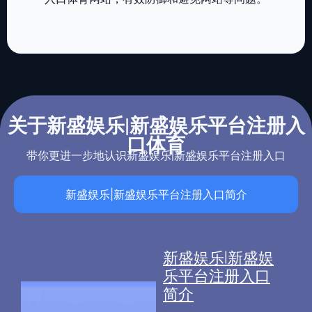
关于新盛娱乐|新盛娱乐平台注册入
口体育
带你更进一步地认识新盛娱乐|新盛娱乐平台注册入口
新盛娱乐|新盛娱乐平台注册入口简介
新盛娱乐|新盛娱
乐平台注册入口
简介