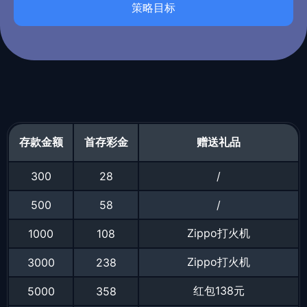
策略目标
存款金额
首存彩金
赠送礼品
300
28
/
500
58
/
Zippo打火机
1000
108
Zippo打火机
3000
238
红包138元
5000
358