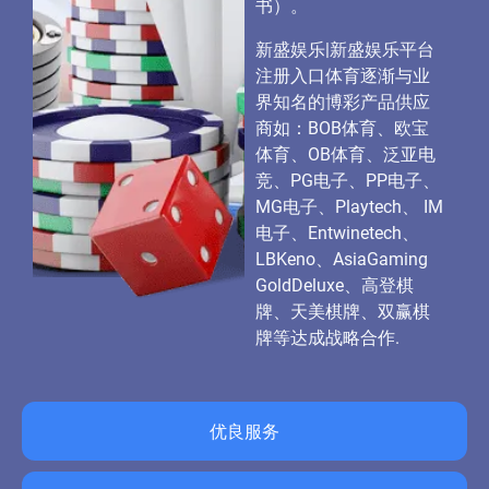
书）。
新盛娱乐|新盛娱乐平台
注册入口体育逐渐与业
界知名的博彩产品供应
商如：BOB体育、欧宝
体育、OB体育、泛亚电
竞、PG电子、PP电子、
MG电子、Playtech、 IM
电子、Entwinetech、
LBKeno、AsiaGaming
GoldDeluxe、高登棋
牌、天美棋牌、双赢棋
牌等达成战略合作.
优良服务