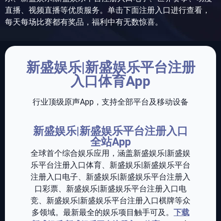
直播、视频直播等优质服务。单击下面注册入口进行查看，
每天每场比赛都有奖品，福利中有无数惊喜。
新盛娱乐|新盛娱乐平台注册
入口体育App
行业顶级原声App，支持全部平台及移动设备
新盛娱乐|新盛娱乐平台注册入口
全站App
全球首个综合娱乐应用，涵盖新盛娱乐|新盛娱
乐平台注册入口体育、新盛娱乐|新盛娱乐平台
注册入口电子、新盛娱乐|新盛娱乐平台注册入
口彩票、新盛娱乐|新盛娱乐平台注册入口电
竞、新盛娱乐|新盛娱乐平台注册入口棋牌等众
多领域。最新最全的娱乐项目触手可及。
下载