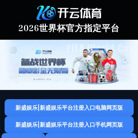
2026世界杯官方指定平台
新盛娱乐|新盛娱乐平台注册入口电脑网页版
新盛娱乐|新盛娱乐平台注册入口手机网页版