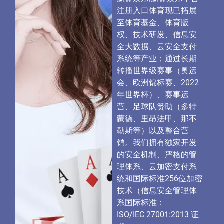
注册入口体育现已拓展
至体育基金、体育版
权、技术研发、信息安
全大数据、云安全支付
系统等产业；通过长期
转播世界级赛事（奥运
会、欧洲锦标赛、2022
年世界杯）、赛事运
营、足球队赞助（多特
蒙德、里昂法甲、那不
勒斯等）以及整合营
销。我们拥有独家开发
的安全机制、严格的管
理体系、云加密支付系
统和国际标准256位加密
技术（信息安全管理体
系国际标准：
ISO/IEC
27001:2013 证