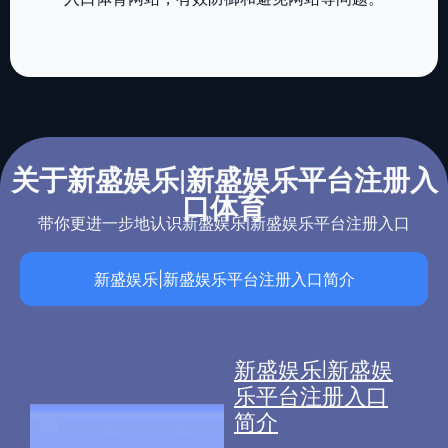
关于新盛娱乐|新盛娱乐平台注册入
口体育
带你更进一步地认识新盛娱乐|新盛娱乐平台注册入口
新盛娱乐|新盛娱乐平台注册入口简介
新盛娱乐|新盛娱
乐平台注册入口
简介