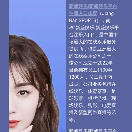
新盛娱乐|新盛娱乐平台
注册入口体育
（Jiang
Nan SPORTS），简
称“新盛娱乐|新盛娱乐平
台注册入口”，是中国市
场最大的在线娱乐服务
提供商，也是亚洲最大
的在线娱乐公司之一。
该公司成立于2022年，
目前拥有员工1100至
1200人，员工数千万。
成员。公司业务包括在
线娱乐、体育赛事、足
球彩票、棋牌游戏、现
场娱乐、购彩、电竞直
播及新型网络直播综艺
等。
新盛娱乐|新盛娱乐平台