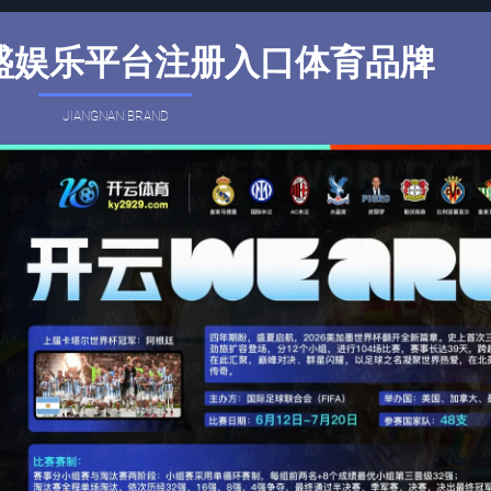
盛娱乐平台注册入口体育品牌
JIANGNAN BRAND