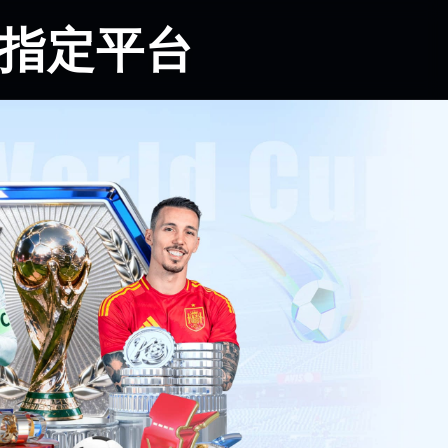
方指定平台