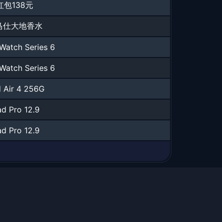
红包138元
马仕大地香水
Watch Series 6
Watch Series 6
d Air 4 256G
ad Pro 12.9
ad Pro 12.9