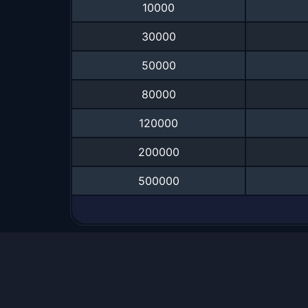
10000
30000
50000
80000
120000
200000
500000