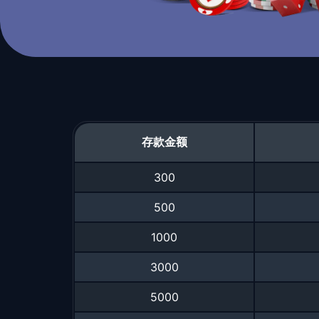
存款金额
300
500
1000
3000
5000