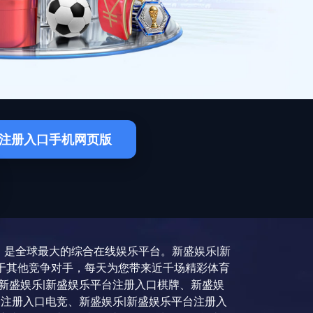
台注册入口手机网页版
）是全球最大的综合在线娱乐平台。新盛娱乐|新
于其他竞争对手，每天为您带来近千场精彩体育
新盛娱乐|新盛娱乐平台注册入口棋牌、新盛娱
台注册入口电竞、新盛娱乐|新盛娱乐平台注册入