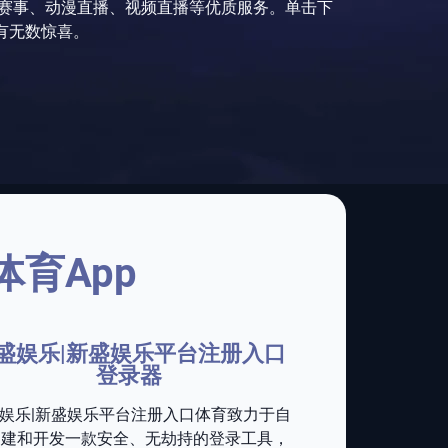
界赛事、动漫直播、视频直播等优质服务。单击下
有无数惊喜。
育App
盛娱乐|新盛娱乐平台注册入口
登录器
娱乐|新盛娱乐平台注册入口体育致力于自
创建和开发一款安全、无劫持的登录工具，