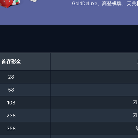
GoldDeluxe、高登棋牌、
首存彩金
28
58
Z
108
Z
238
358