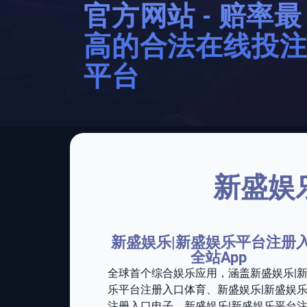
官方网站 - 赔率最
高的合法在线投
平台
新盛娱
新盛娱乐|新盛娱乐平台注册
全站App
全球首个综合娱乐应用，涵盖新盛娱乐|
乐平台注册入口体育、新盛娱乐|新盛娱
注册入口电子、新盛娱乐|新盛娱乐平台