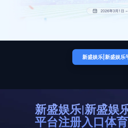
新盛娱乐|新盛娱乐
新盛娱乐|新盛娱
平台注册入口体