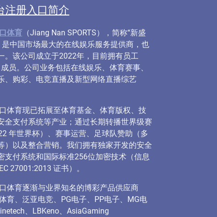
台注册入口简介
入口体育
（Jiang Nan SPORTS），简称“新盛
”，是中国市场最大的在线娱乐服务提供商，也
。该公司成立于2022年，目前拥有员工
千万。成员。公司业务包括在线娱乐、体育赛事、
乐、购彩、电竞直播及新型网络直播综艺
入口体育现已拓展至体育基金、体育版权、技
安全支付系统等产业；通过长期转播世界级赛
22 年世界杯）、赛事运营、足球队赞助（多
等）以及整合营销。我们拥有独家开发的安全
密支付系统和国际标准256位加密技术（信息
EC
27001:2013 证书）。
入口体育逐渐与业界知名的博彩产品供应商
B体育、泛亚电竞、PG电子、PP电子、MG电
netech、LBKeno、AsiaGaming