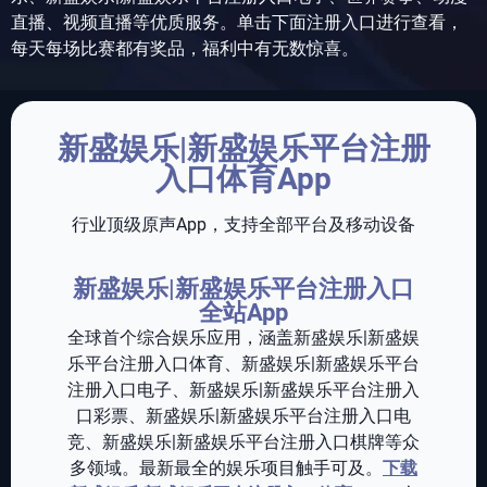
直播、视频直播等优质服务。单击下面注册入口进行查看，
每天每场比赛都有奖品，福利中有无数惊喜。
新盛娱乐|新盛娱乐平台注册
入口体育App
行业顶级原声App，支持全部平台及移动设备
新盛娱乐|新盛娱乐平台注册入口
全站App
全球首个综合娱乐应用，涵盖新盛娱乐|新盛娱
乐平台注册入口体育、新盛娱乐|新盛娱乐平台
注册入口电子、新盛娱乐|新盛娱乐平台注册入
口彩票、新盛娱乐|新盛娱乐平台注册入口电
竞、新盛娱乐|新盛娱乐平台注册入口棋牌等众
多领域。最新最全的娱乐项目触手可及。
下载