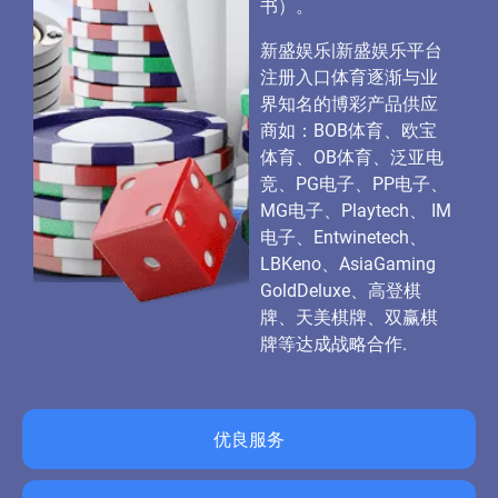
书）。
新盛娱乐|新盛娱乐平台
注册入口体育逐渐与业
界知名的博彩产品供应
商如：BOB体育、欧宝
体育、OB体育、泛亚电
竞、PG电子、PP电子、
MG电子、Playtech、 IM
电子、Entwinetech、
LBKeno、AsiaGaming
GoldDeluxe、高登棋
牌、天美棋牌、双赢棋
牌等达成战略合作.
优良服务