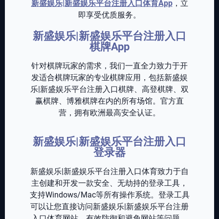
新盛娱乐|新盛娱乐平台注册入口体育App
，立
即享受优质服务。
新盛娱乐|新盛娱乐平台注册入口
棋牌App
针对棋牌玩家的需求，我们一直全力致力于开
发适合棋牌玩家的专业棋牌应用，包括新盛娱
乐|新盛娱乐平台注册入口棋牌、高登棋牌、双
赢棋牌、博雅棋牌在内的所有场馆。官方直
营，拥有欧洲最高安全认证。
新盛娱乐|新盛娱乐平台注册入口
登录器
新盛娱乐|新盛娱乐平台注册入口体育致力于自
主创建和开发一款安全、无劫持的登录工具，
支持Windows/Mac等所有操作系统。登录工具
可以让您直接访问新盛娱乐|新盛娱乐平台注册
入口体育网站，有效防御和避免网站等问题。