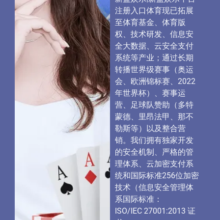
注册入口体育现已拓展
至体育基金、体育版
权、技术研发、信息安
全大数据、云安全支付
系统等产业；通过长期
转播世界级赛事（奥运
会、欧洲锦标赛、2022
年世界杯）、赛事运
营、足球队赞助（多特
蒙德、里昂法甲、那不
勒斯等）以及整合营
销。我们拥有独家开发
的安全机制、严格的管
理体系、云加密支付系
统和国际标准256位加密
技术（信息安全管理体
系国际标准：
ISO/IEC
27001:2013 证