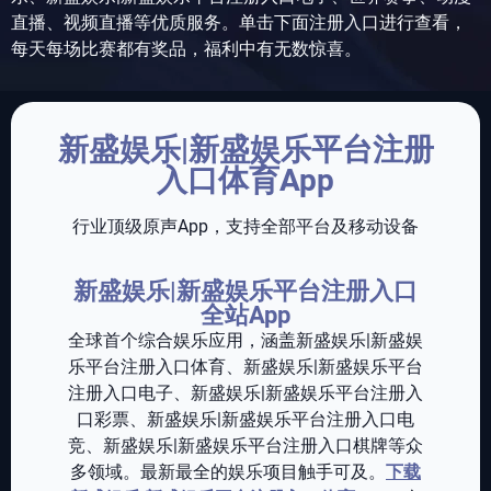
直播、视频直播等优质服务。单击下面注册入口进行查看，
每天每场比赛都有奖品，福利中有无数惊喜。
新盛娱乐|新盛娱乐平台注册
入口体育App
行业顶级原声App，支持全部平台及移动设备
新盛娱乐|新盛娱乐平台注册入口
全站App
全球首个综合娱乐应用，涵盖新盛娱乐|新盛娱
乐平台注册入口体育、新盛娱乐|新盛娱乐平台
注册入口电子、新盛娱乐|新盛娱乐平台注册入
口彩票、新盛娱乐|新盛娱乐平台注册入口电
竞、新盛娱乐|新盛娱乐平台注册入口棋牌等众
多领域。最新最全的娱乐项目触手可及。
下载