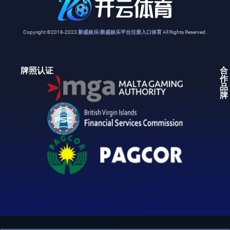
Copyright ©2018-2023
新盛娱乐|新盛娱乐平台注册入口体育
All Rights Reserved.
牌照认证
合
作
品
牌