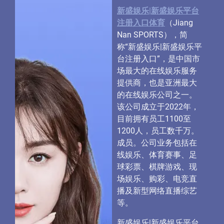
新盛娱乐|新盛娱乐平台
注册入口体育
（Jiang
Nan SPORTS），简
称“新盛娱乐|新盛娱乐平
台注册入口”，是中国市
场最大的在线娱乐服务
提供商，也是亚洲最大
的在线娱乐公司之一。
该公司成立于2022年，
目前拥有员工1100至
1200人，员工数千万。
成员。公司业务包括在
线娱乐、体育赛事、足
球彩票、棋牌游戏、现
场娱乐、购彩、电竞直
播及新型网络直播综艺
等。
新盛娱乐|新盛娱乐平台