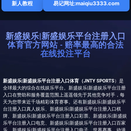
新人教程
易记网址:maiqiu3333.com
新盛娱乐|新盛娱乐平台注册入口
体育官方网站 - 赔率最高的合法
在线投注平台
新盛娱乐|新盛娱乐平台注册入口体育（JNTY SPORTS
）是
全球最大的综合在线娱乐平台。新盛娱乐|新盛娱乐平台注册
入口在赞助和服务覆盖范围上遥遥领先于其他竞争对手，每
天为您带来近千场精彩体育赛事。还有新盛娱乐|新盛娱乐平
台注册入口真人娱乐、新盛娱乐|新盛娱乐平台注册入口棋
牌、新盛娱乐|新盛娱乐平台注册入口彩票、新盛娱乐|新盛娱
乐平台注册入口电竞、新盛娱乐|新盛娱乐平台注册入口百家
乐、新盛娱乐|新盛娱乐平台注册入口电子、世界赛事、动漫