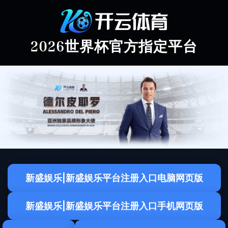
2026世界杯官方指定平台
新盛娱乐|新盛娱乐平台注册入口电脑网页版
新盛娱乐|新盛娱乐平台注册入口手机网页版