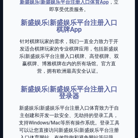
新盛娱乐|新盛娱乐平台注册入口体育App
，立
即享受优质服务。
新盛娱乐|新盛娱乐平台注册入口
棋牌App
针对棋牌玩家的需求，我们一直全力致力于开
发适合棋牌玩家的专业棋牌应用，包括新盛娱
乐|新盛娱乐平台注册入口棋牌、高登棋牌、双
赢棋牌、博雅棋牌在内的所有场馆。官方直
营，拥有欧洲最高安全认证。
新盛娱乐|新盛娱乐平台注册入口
登录器
新盛娱乐|新盛娱乐平台注册入口体育致力于自
主创建和开发一款安全、无劫持的登录工具，
支持Windows/Mac等所有操作系统。登录工具
可以让您直接访问新盛娱乐|新盛娱乐平台注册
入口体育网站，有效防御和避免网站等问题。